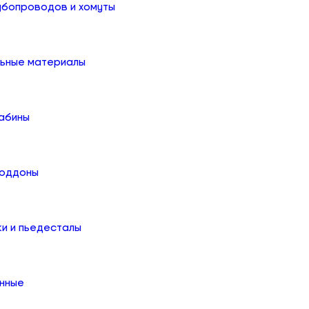
убопроводов и хомуты
льные материалы
абины
поддоны
ки и пьедесталы
онные