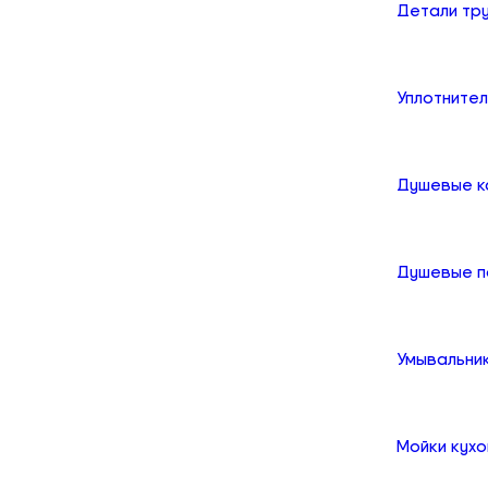
Детали тр
Уплотните
Душевые к
Душевые 
Умывальни
Мойки кух