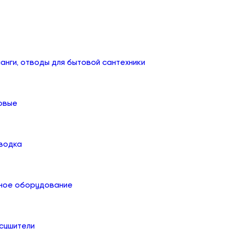
анги, отводы для бытовой сантехники
овые
дводка
ное оборудование
сушители