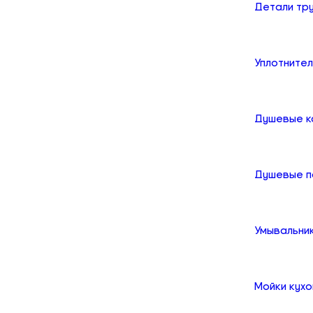
Детали тр
Уплотните
Душевые к
Душевые 
Умывальни
Мойки кух