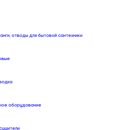
анги, отводы для бытовой сантехники
овые
дводка
ное оборудование
сушители