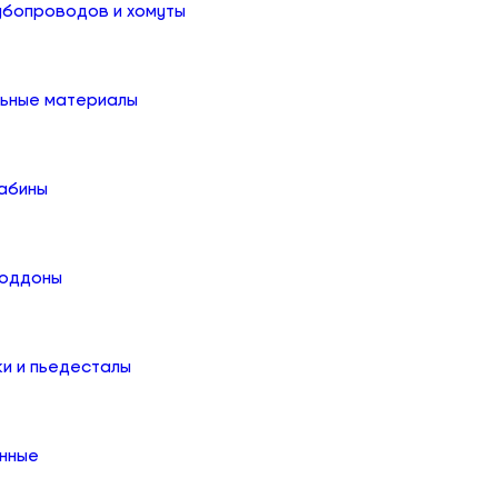
убопроводов и хомуты
льные материалы
абины
поддоны
ки и пьедесталы
онные