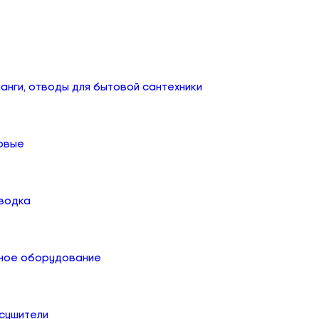
анги, отводы для бытовой сантехники
овые
дводка
ное оборудование
сушители