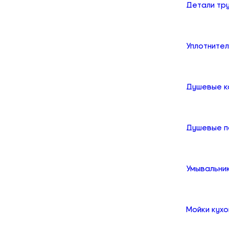
Детали тр
Уплотните
Душевые к
Душевые 
Умывальни
Мойки кух