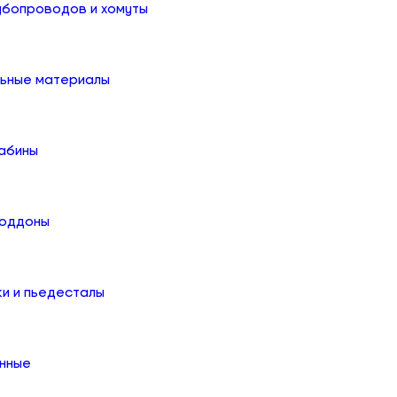
убопроводов и хомуты
льные материалы
абины
поддоны
ки и пьедесталы
онные