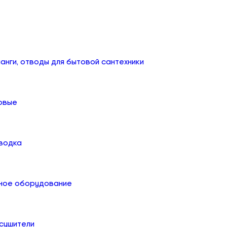
анги, отводы для бытовой сантехники
овые
дводка
ное оборудование
сушители