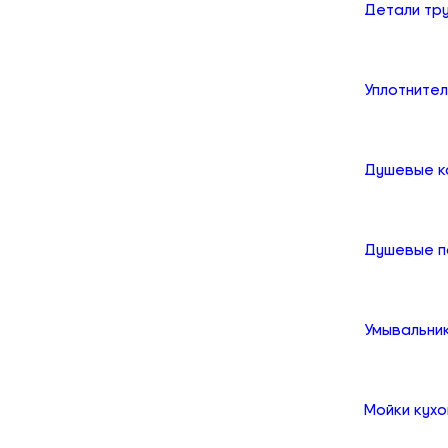
Детали тр
Уплотните
Душевые к
Душевые 
Умывальни
Мойки кух