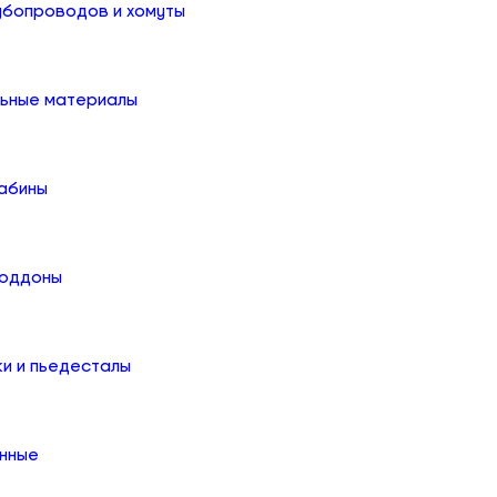
убопроводов и хомуты
льные материалы
абины
поддоны
ки и пьедесталы
онные