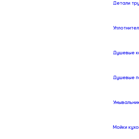
Детали тр
Уплотните
Душевые к
Душевые 
Умывальни
Мойки кух