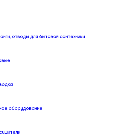
анги, отводы для бытовой сантехники
овые
дводка
ное оборудование
сушители