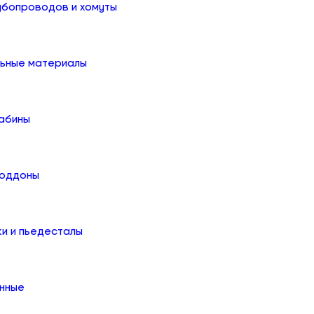
убопроводов и хомуты
льные материалы
абины
поддоны
ки и пьедесталы
онные