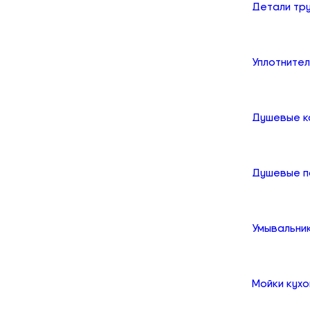
Детали тр
Уплотните
Душевые к
Душевые 
Умывальни
Мойки кух