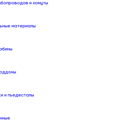
убопроводов и хомуты
льные материалы
абины
поддоны
ки и пьедесталы
онные