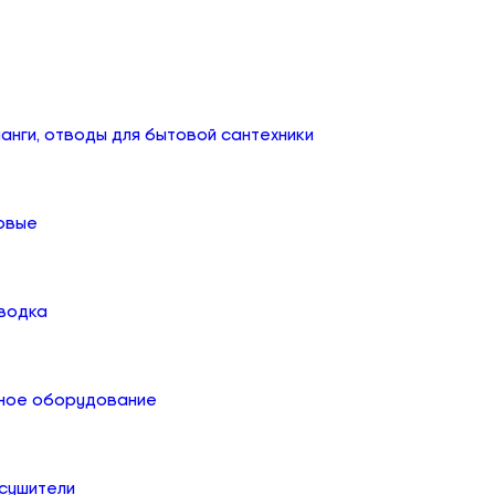
анги, отводы для бытовой сантехники
овые
дводка
ное оборудование
сушители