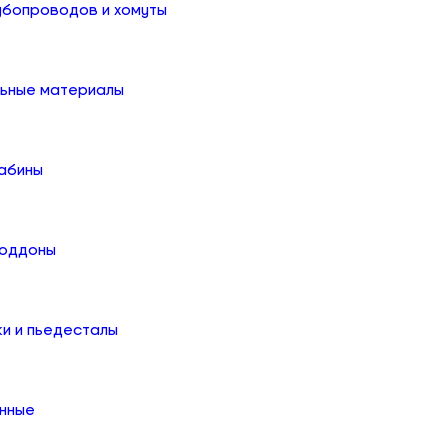
убопроводов и хомуты
льные материалы
абины
поддоны
ки и пьедесталы
онные