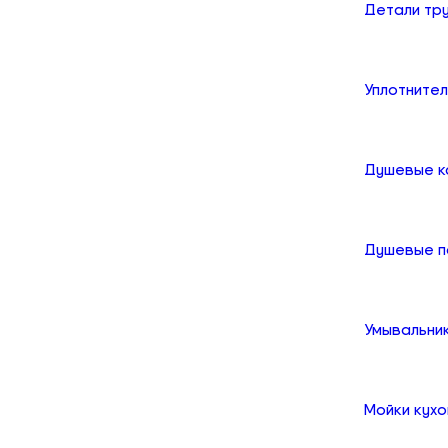
Детали тр
Уплотните
Душевые к
Душевые 
Умывальни
Мойки кух