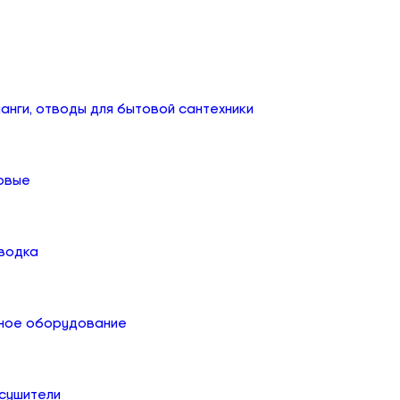
анги, отводы для бытовой сантехники
овые
дводка
ное оборудование
сушители