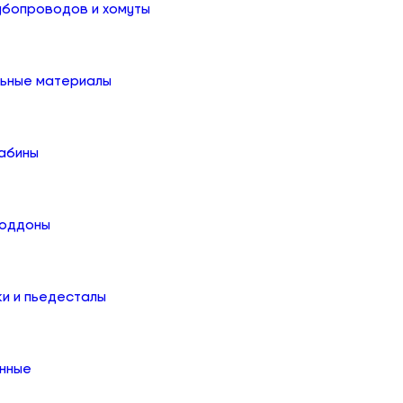
убопроводов и хомуты
льные материалы
абины
поддоны
ки и пьедесталы
онные