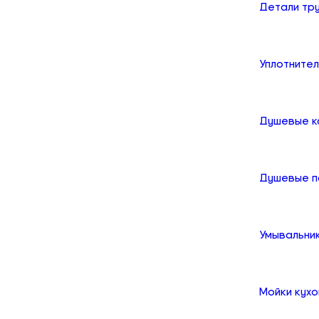
Детали тр
Уплотните
Душевые к
Душевые 
Умывальни
Мойки кух