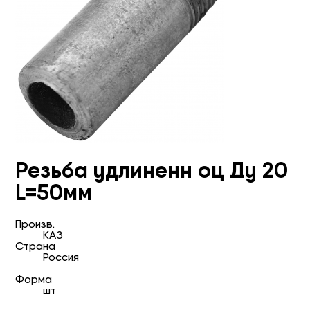
Резьба удлиненн оц Ду 20
L=50мм
Произв.
КАЗ
Страна
Россия
Форма
шт