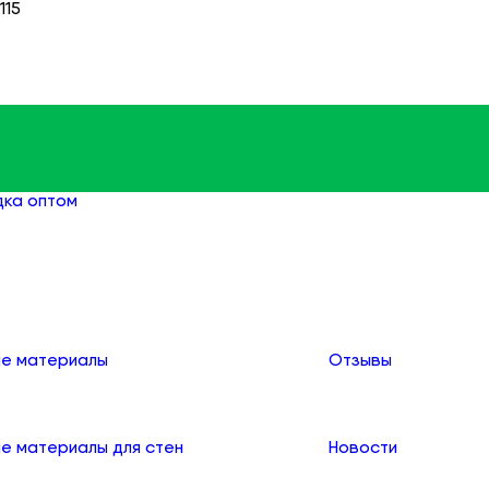
115
дка оптом
Подводка для воды оптом
О компании
е материалы
Отзывы
е материалы для стен
Новости