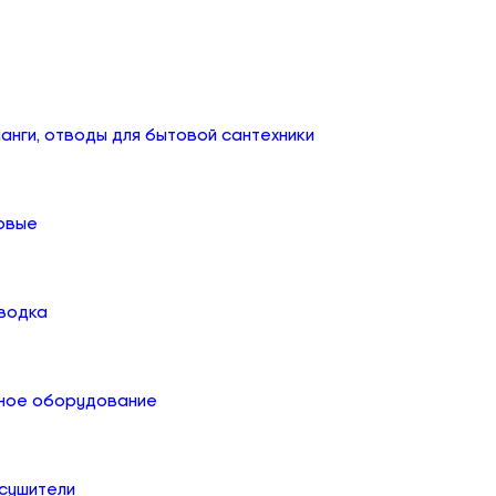
анги, отводы для бытовой сантехники
овые
дводка
ное оборудование
сушители