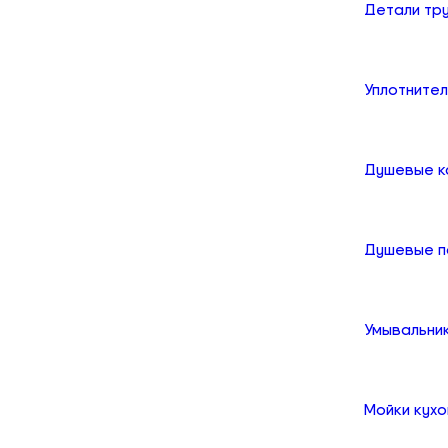
Детали тр
Уплотните
Душевые к
Душевые 
Умывальни
Мойки кух