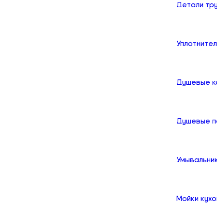
Детали тр
Уплотните
Душевые к
Душевые 
Умывальни
Мойки кух