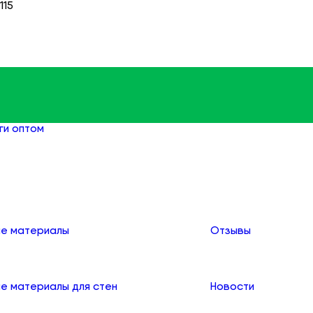
115
ги оптом
Фитинги резьбовые чугунные оптом
О компании
е материалы
Отзывы
е материалы для стен
Новости