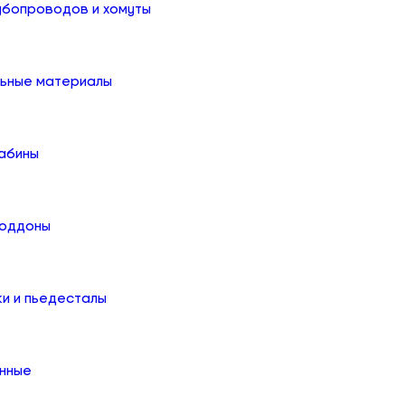
убопроводов и хомуты
льные материалы
абины
поддоны
ки и пьедесталы
онные