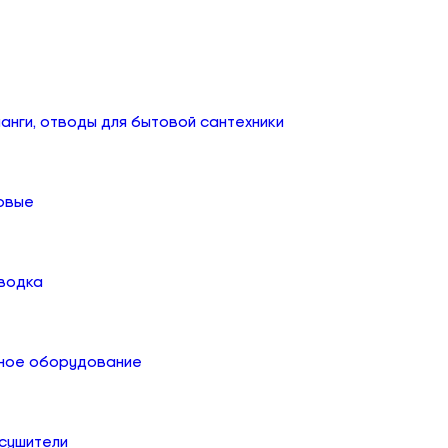
анги, отводы для бытовой сантехники
овые
дводка
ное оборудование
сушители