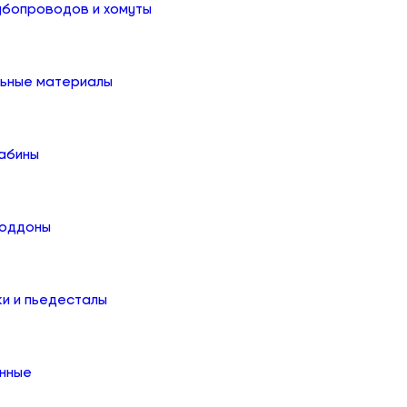
убопроводов и хомуты
льные материалы
абины
поддоны
ки и пьедесталы
онные