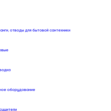
анги, отводы для бытовой сантехники
овые
дводка
ное оборудование
сушители