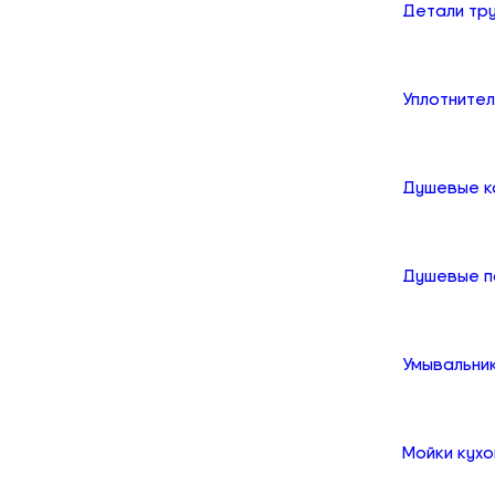
Детали тр
Уплотните
Душевые к
Душевые 
Умывальни
Мойки кух