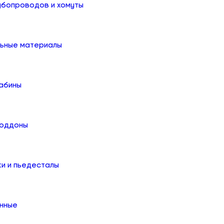
убопроводов и хомуты
льные материалы
абины
поддоны
ки и пьедесталы
онные