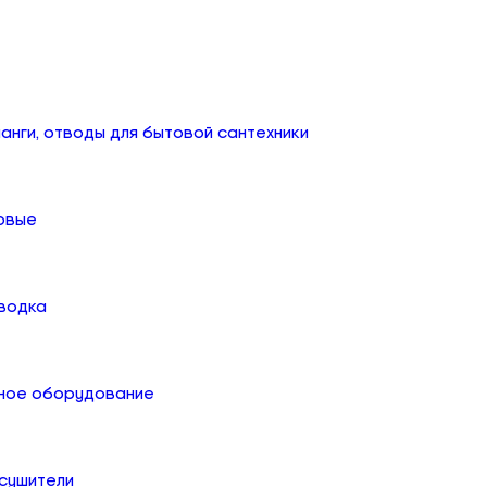
анги, отводы для бытовой сантехники
овые
дводка
ное оборудование
сушители