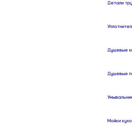
Детали тр
Уплотните
Душевые к
Душевые 
Умывальни
Мойки кух