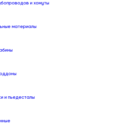
убопроводов и хомуты
льные материалы
абины
поддоны
ки и пьедесталы
онные