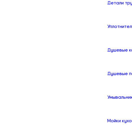
Детали тр
Уплотните
Душевые к
Душевые 
Умывальни
Мойки кух