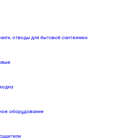
анги, отводы для бытовой сантехники
овые
дводка
ное оборудование
сушители