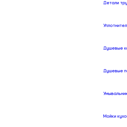
Детали тр
Уплотните
Душевые к
Душевые 
Умывальни
Мойки кух