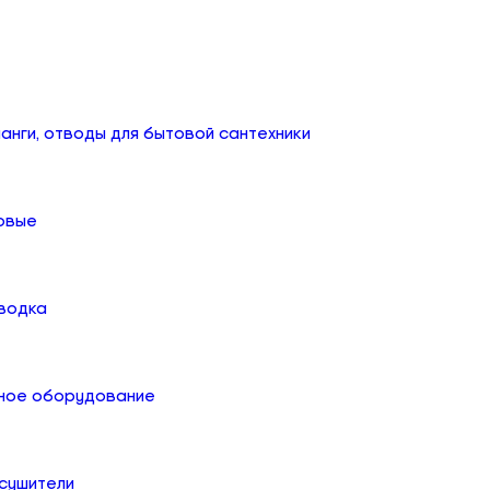
анги, отводы для бытовой сантехники
овые
дводка
ное оборудование
сушители