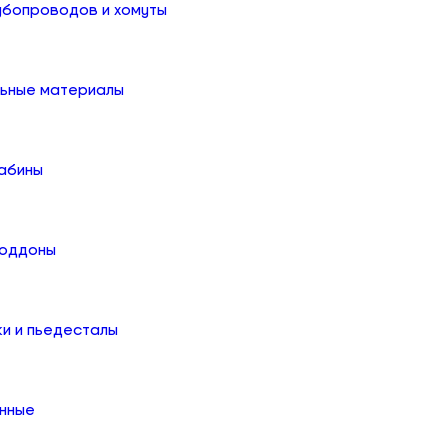
убопроводов и хомуты
льные материалы
абины
поддоны
ки и пьедесталы
онные