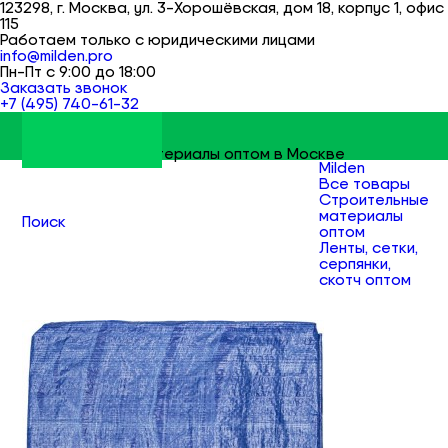
123298, г. Москва, ул. 3-Хорошёвская, дом 18, корпус 1, офис
115
Работаем только с юридическими лицами
info@milden.pro
Пн-Пт с 9:00 до 18:00
Заказать звонок
+7 (495) 740-61-32
Строительные материалы оптом в Москве
Milden
Все товары
Строительные
материалы
Поиск
оптом
Ленты, сетки,
серпянки,
скотч оптом
Ленты, скотч,
плёнки оптом