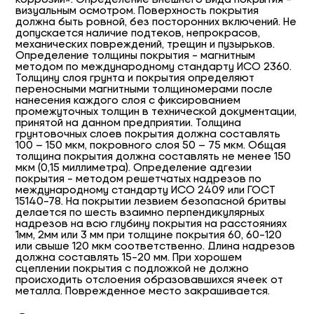
визуальным осмотром. Поверхность покрытия
должна быть ровной, без посторонних включений. Не
допускается наличие подтеков, непрокрасов,
механических повреждений, трещин и пузырьков.
Определение толщины покрытия - магнитным
методом по международному стандарту ИСО 2360.
Толщину слоя грунта и покрытия определяют
переносными магнитными толщиномерами после
нанесения каждого слоя с фиксированием
промежуточных толщин в технической документации,
принятой на данном предприятии. Толщина
грунтовочных слоев покрытия должна составлять
100 – 150 мкм, покровного слоя 50 – 75 мкм. Общая
толщина покрытия должна составлять не менее 150
мкм (0,15 миллиметра). Определение адгезии
покрытия - методом решетчатых надрезов по
международному стандарту ИСО 2409 или ГОСТ
15140-78. На покрытии лезвием безопасной бритвы
делается по шесть взаимно перпендикулярных
надрезов на всю глубину покрытия на расстояниях
1мм, 2мм или 3 мм при толщине покрытия 60, 60-120
или свыше 120 мкм соответственно. Длина надрезов
должна составлять 15-20 мм. При хорошем
сцеплении покрытия с подложкой не должно
происходить отслоения образовавшихся ячеек от
металла. Поврежденное место закрашивается.