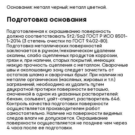
Основания: металл черный; металл цветной.
Подготовка основания
Подготовленная к окрашиванию поверхность
должна соответствовать St2/Sa2 ГОСТ Р ИСО 8501-
1-2014 (3 степень очистки по ГОСТ 9.402-80).
Подготовка металлических поверхностей
заключается в ручном/механическом удалении
окалины, слабо сцепленных продуктов коррозии,
грязи и, при наличии, старых покрытий, имеющих
низкую прочность сцепления с металлом. Сварочные
швы и околошовную зону следует зачистить от
остатков шлама и сварочных брызг. При наличии на
металле органических (масляных, жировых и т.п.)
загрязнений, необходимо их удалить путем
двукратной протирки поверхности ветошью,
смоченной в одном из указанных растворителей:
бензин, сольвент, уайт-спирит, растворитель 646.
Контроль качества подготовки поверхности
осуществляется производителем работ
самостоятельно. Наличие на поверхности видимых
следов влаги не допускается. Окрашивание
поверхности осуществляется не позднее чем через
4 часа после ее подготовки.