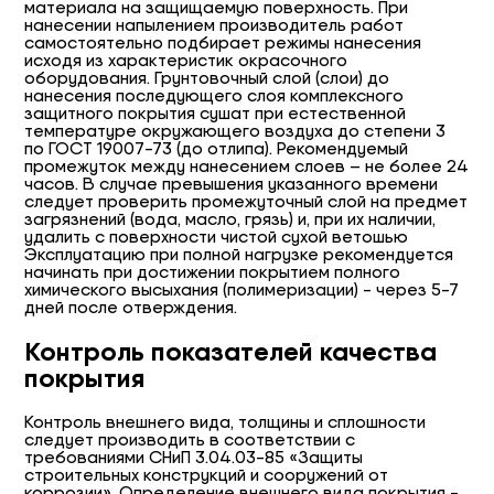
материала на защищаемую поверхность. При
нанесении напылением производитель работ
самостоятельно подбирает режимы нанесения
исходя из характеристик окрасочного
оборудования. Грунтовочный слой (слои) до
нанесения последующего слоя комплексного
защитного покрытия сушат при естественной
температуре окружающего воздуха до степени 3
по ГОСТ 19007-73 (до отлипа). Рекомендуемый
промежуток между нанесением слоев – не более 24
часов. В случае превышения указанного времени
следует проверить промежуточный слой на предмет
загрязнений (вода, масло, грязь) и, при их наличии,
удалить с поверхности чистой сухой ветошью
Эксплуатацию при полной нагрузке рекомендуется
начинать при достижении покрытием полного
химического высыхания (полимеризации) - через 5-7
дней после отверждения.
Контроль показателей качества
покрытия
Контроль внешнего вида, толщины и сплошности
следует производить в соответствии с
требованиями СНиП 3.04.03-85 «Защиты
строительных конструкций и сооружений от
коррозии». Определение внешнего вида покрытия -