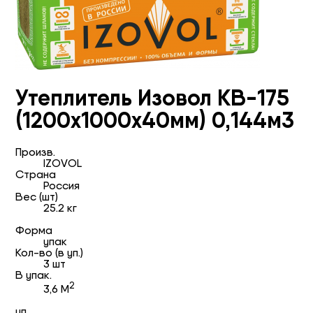
Утеплитель Изовол КВ-175
(1200x1000х40мм) 0,144м3
Произв.
IZOVOL
Страна
Россия
Вес (шт)
25.2 кг
Форма
упак
Кол-во (в уп.)
3 шт
В упак.
2
3,6 М
уп