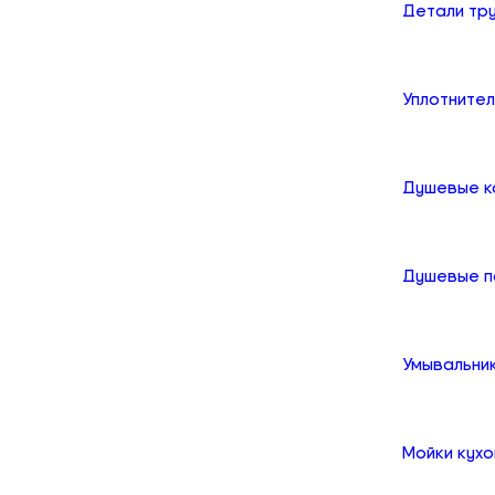
Детали тр
Уплотните
Душевые к
Душевые 
Умывальни
Мойки кух