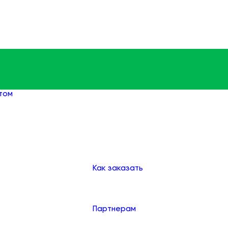
том
Фактурная штукатурка оптом
Доставка
Оплата
Клиентам
Как заказать
Партнерам