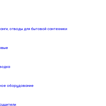
анги, отводы для бытовой сантехники
овые
дводка
ное оборудование
сушители