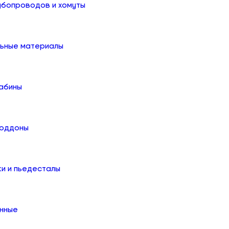
убопроводов и хомуты
льные материалы
абины
поддоны
ки и пьедесталы
онные